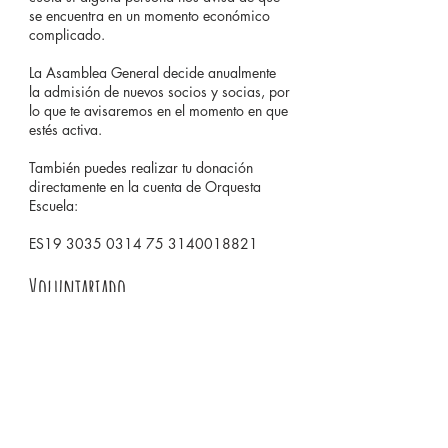
se encuentra en un momento económico
complicado.
La Asamblea General decide anualmente
la admisión de nuevos socios y socias, por
lo que te avisaremos en el momento en que
estés activa.
También puedes realizar tu donación
directamente en la cuenta de Orquesta
Escuela:
ES19
3035 0314 75
3140018821
Voluntariado
También puedes colaborar en nuestros
proyectos formando parte de nuestro
programa de voluntariado para jóvenes
músicos con créditos universitarios. Podrás
formar parte y conocer cómo funciona un
proyecto músico social y conocer más de
cerca tanto nuestra entidad así como de la