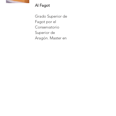
Al Fagot
Grado Superior de
Fagot por el
Conservatorio
Superior de
Aragón. Master en
profesorado por la
Universidad de
Zaragoza y
profesora de
música de
instituto. Es
miembro de la
Joven Orquesta
de Bandas
Sonoras.